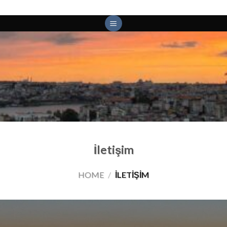
Skip
to
content
İletişim
HOME
/
İLETIŞIM