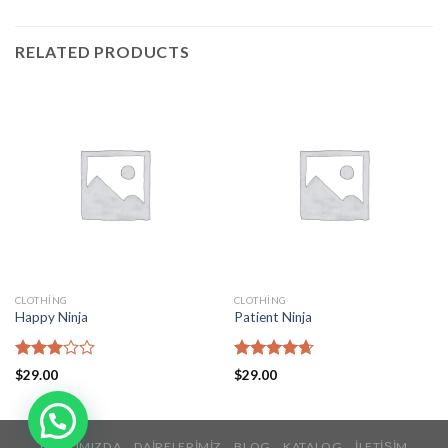
RELATED PRODUCTS
CLOTHING
CLOTHING
Happy Ninja
Patient Ninja
Rated
Rated
4.67
$
29.00
$
29.00
3.00
out of 5
out of
5
HAKKIMIZDA
DAIRELERIMIZ
BLOG
KATALOG
İLETIŞIM